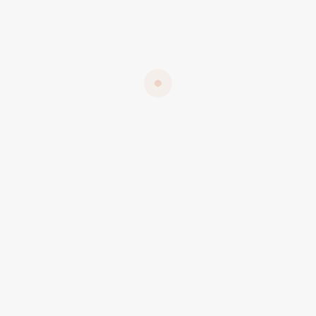
Search
RECENT POSTS
Απόλαυσε αδρεναλίνη και απέραντη ποικιλία σε
παιχνίδια, με το συναρπαστικό nv casino να